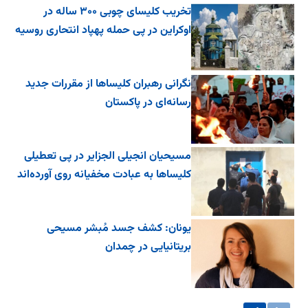
تخریب کلیسای چوبی ۳۰۰ ساله در
اوکراین در پی حمله پهپاد انتحاری روسیه
نگرانی رهبران کلیساها از مقررات جدید
رسانه‌ای در پاکستان
مسیحیان انجیلی الجزایر در پی تعطیلی
کلیساها به عبادت مخفیانه روی آورده‌اند
یونان: کشف جسد مُبشر مسیحی
بریتانیایی در چمدان