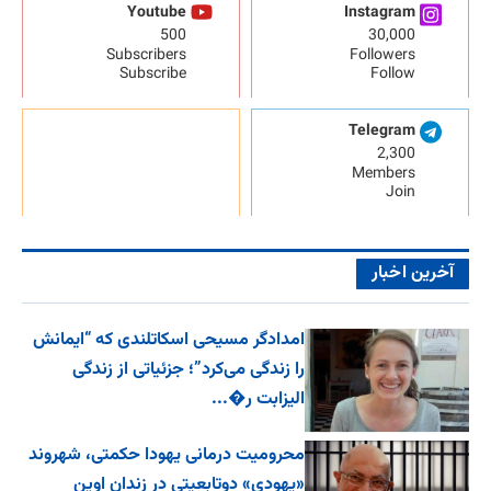
Youtube
Instagram
500
30,000
Subscribers
Followers
Subscribe
Follow
Telegram
2,300
Members
Join
آخرین اخبار
امدادگر مسیحی اسکاتلندی که “ایمانش
را زندگی می‌کرد”؛ جزئیاتی از زندگی
الیزابت ر�...
محرومیت درمانی یهودا حکمتی، شهروند
«یهودی» دوتابعیتی در زندان اوین