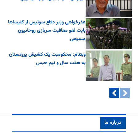
عذرخواهی وزیر دفاع سوئیس از کلیساها
بابت لغو معافیت سربازی روحانیون
مسیحی
ویتنام: محکومیت یک کشیش پروتستان
به هفت سال و نیم حبس
درباره ما