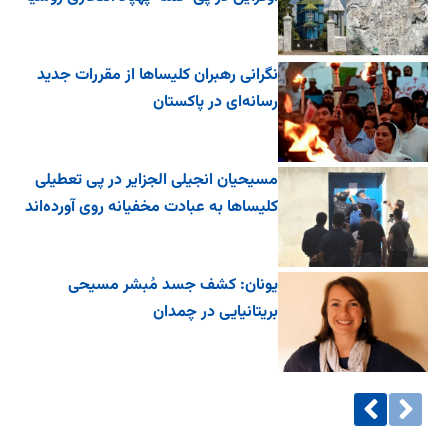
نگرانی رهبران کلیساها از مقررات جدید
رسانه‌ای در پاکستان
مسیحیان انجیلی الجزایر در پی تعطیلی
کلیساها به عبادت مخفیانه روی آورده‌اند
یونان: کشف جسد مُبشر مسیحی
بریتانیایی در چمدان