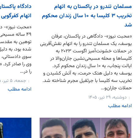
مسلمان تندرو در پاکستان به اتهام
دادگاه پاکستان
تخریب ۳ کلیسا به ۱۰ سال زندان محکوم
اتهام کفرگویی 
شد
«محبت نیوز»- دا
۴۹ ساله مسیحی و
«محبت نیوز»- دادگاهی در پاکستان، عرفان
توهین به مقدسا
یوسف، یک مسلمان تندرو را به اتهام نقش‌آفرینی
شده بود، به دلیل
در حملات خشونت‌آمیز اگوست ۲۰۲۳ به
سوی دادستانی، به
کلیساها و محله مسیحی‌نشین جاران‌والا در
ایالت پنجاب، به ۱۰ سال زندان محکوم کرد.
را در...
یوسف به دلیل هتک حرمت، به آتش کشیدن و
تخریب سه کلیسا با جرثقیل مجرم شناخته شد.
جمعه، ۵ تیر، ۱۴۰۵
حملات جاران‌و...
ادامه مطلب
دوشنبه، ۲۹ تیر، ۱۴۰۵
ادامه مطلب