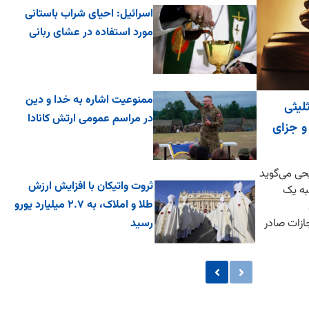
اسرائیل: احیای شراب باستانی
مورد استفاده در عشای ربانی
ممنوعیت اشاره به خدا و دین
لیثی
در مراسم عمومی ارتش کانادا
ل حبس و جزای
ی می‌گوید
ثروت واتیکان با افزایش ارزش
به یک
طلا و املاک، به ۲.۷ میلیارد یورو
ازات صادر
رسید