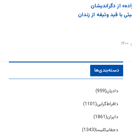
ده» از دگراندیشان
ی با قید وثیقه از زندان
دسته‌بندی‌ها
ادیان
(959)
افراط‌گرایی
(1101)
ایران
(1861)
جفا‌بر‌کلیسا
(1343)