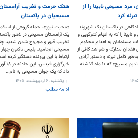
، مرد مسیحی نابینا را از
هتک حرمت و تخریب آرامستان
تبرئه کرد
مسیحیان در پاکستان
دگاهی در پاکستان یک شهروند
«محبت نیوز»- حمله گروهی از اسلامگر
 نابینا را که به اتهام کفرگویی و
یک آرامستان مسیحی در لاهور پاکستا
ت مسلمانان به اعدام محکوم
تخریب قبور و مجروح شدن شدید چن
 فقدان مدارک و شواهد کافی از
مسیحی انجامید. پلیس تاکنون چهار نف
‌طور کامل تبرئه و دستور آزادی
ارتباط با این پرونده دستگیر کرده اس
وی را صادر کرد. «ندیم مسیح» که ۱۰ ماه گذشته
خبرگزاری فی
داد که یک جوان مسیحی به نام...
یکشنبه، ۶ اردیبهشت، ۱۴۰۵
ادامه مطلب