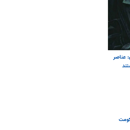
: عناصر
تند
کومت