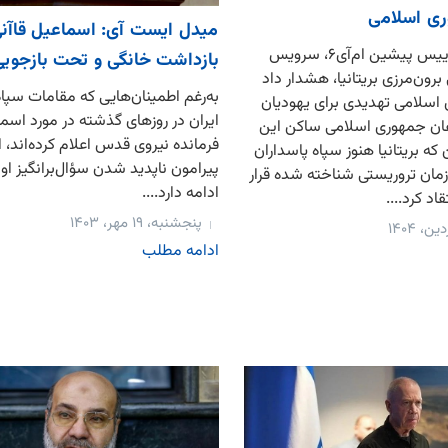
ی اسلامی
میدل ایست آی: اسماعیل قا‌آنی
ریچارد دیرلاو، رییس پیشین ام‌آی۶، سرویس
بازداشت خانگی و تحت بازجوی
رون‌مرزی بریتانیا، هشدار داد
به‌رغم اطمینان‌هایی که مقامات سپاه
اسلامی تهدیدی برای یهودیان
ایران در روزهای گذشته در مورد اسما
لفان جمهوری اسلامی ساکن این
فرمانده نیروی قدس اعلام کرده‌اند، 
 که بریتانیا هنوز سپاه پاسداران
پیرامون ناپدید شدن سؤال‌برانگیز ا
مان تروریستی شناخته شده قرار
ادامه دارد....
اد کرد....
پنجشنبه، ۱۹ مهر، ۱۴۰۳
ادامه مطلب