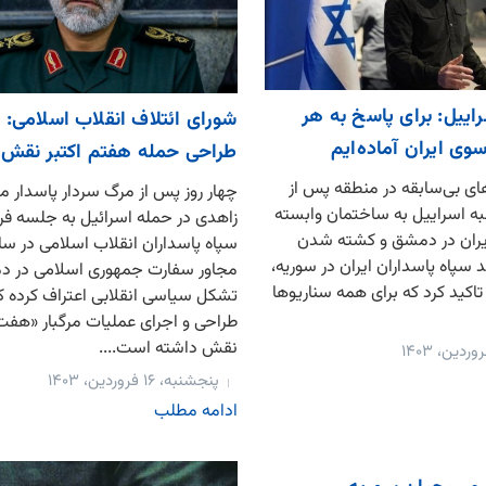
راییل: برای پاسخ به هر
شورای ائتلاف انقلاب اسلامی: 
سوی ایران آماده‌ایم
طراحی حمله هفتم اکتبر نقش
ای بی‌سابقه در منطقه پس از
چهار روز پس از مرگ سردار پاسدار 
به اسراییل به ساختمان وابسته
زاهدی در حمله اسرائیل به جلسه فر
یران در دمشق و کشته شدن
سپاه پاسداران انقلاب اسلامی در س
 سپاه پاسداران ایران در سوریه،
مجاور سفارت جمهوری اسلامی در 
ر تاکید کرد که برای همه سناریوها
تشکل سیاسی انقلابی اعتراف کرده ک
طراحی و اجرای عملیات مرگبار «هفت 
نقش داشته است....
پنجشنبه، ۱۶ فروردین، ۱۴۰۳
ادامه مطلب