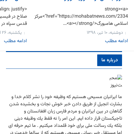
<strong><a
href="https://mohabatnews.com/2334">مرکز
صلاح در فیسب
اسلامی هامبورگ</a></strong>...
قدس سپاه در ذ
دوشنبه، ۱۰ تیر، ۱۳۹۸
یکشنبه، ۲۶ اردیبهشت، ۱۳۹۵
ادامه مطلب
ادامه مطلب
درباره ما
ما ایرانیان مسیحی هستیم كه وظیفه خود را نشر كلام خدا و
بشارت انجیل از طریق دادن خبر خوش نجات و بخشیده شدن
گناهان در بین ایرانیان و مردم فارس زبان افغانستان و
تاجیكستان قرار داده ایم. این امر را نه فقط یك وظیفه دینی
بلكه یك رسالت ملی برای خود قلمداد میكنیم . ما تیم حرفه ای
اما مستقل خبر رسانی مسیحی هستیم كه از سالها خدمت در