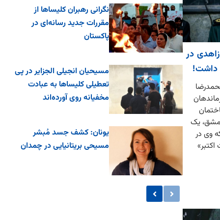
نگرانی رهبران کلیساها از
مقررات جدید رسانه‌ای در
پاکستان
زاهدی در
 داشت!
مسیحیان انجیلی الجزایر در پی
تعطیلی کلیساها به عبادت
محمدرضا
مخفیانه روی آورده‌اند
ماندهان
اختمان
دمشق، یک
یونان: کشف جسد مُبشر
ه وی در
اکتبر»
مسیحی بریتانیایی در چمدان