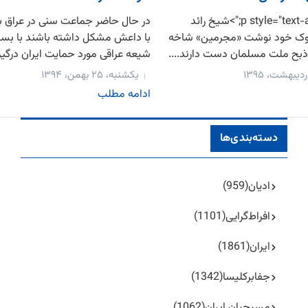
<p style="text-align: justify;">شیخ رائد
در حال حاضر جماعت سنی در عراق بی
وک خود نوشت «مجرمین» شاخه
با داعش مشکل داشته باشند با بس
بح ملت مسلمان دست دارند....
شیعه عراقی مورد حمایت ایران درگیر
یکشنبه، ۲۵ بهمن، ۱۳۹۴
ادامه مطلب
دسته‌بندی‌ها
ادیان
(959)
افراط‌گرایی
(1101)
ایران
(1861)
جفا‌بر‌کلیسا
(1342)
مسیحیان ایران
(1062)