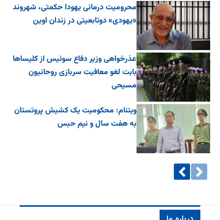
محرومیت درمانی یهودا حکمتی، شهروند
«یهودی» دوتابعیتی در زندان اوین
عذرخواهی وزیر دفاع سوئیس از کلیساها
بابت لغو معافیت سربازی روحانیون
مسیحی
ویتنام: محکومیت یک کشیش پروتستان
به هفت سال و نیم حبس
درباره ما