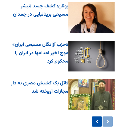
یونان: کشف جسد مُبشر
مسیحی بریتانیایی در چمدان
«حزب آزادگان مسیحی ایران»
موج اخیر اعدامها در ایران را
محکوم کرد
قاتل یک کشیش مصری به دار
مجازات آویخته شد