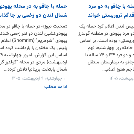
ه با چاقو به دو مرد
حمله با چاقو به در محله یهودی
قدام تروریستی خواند
شمال لندن دو زخمی بر جا گذ
یس لندن اعلام کرد حمله یک
«محبت نیوز»-در حمله با چاقو در مح
 به دو مرد یهودی در منطقه گولدرز
یهودی‌نشین لندن دو نفر زخمی شدند
وریستی» بوده است. بر اساس
یهودی “شومریم” (mrim
حادثه روز چهارشنبه، نهم
پلیس یک مظنون را بازداشت کرده اس
اردیبهشت رخ داد و دو فرد ۳۴ و ۷۶ ساله با
اقو به بیمارستان منتقل
اردیبهشت) مردی در محله “گولدرز گر
م هنوز اعلام...
شمال پایتخت بریتانیا تلاش کرده...
چهارشنبه، ۹ اردیبهشت، ۱۴۰۵
ادامه مطلب