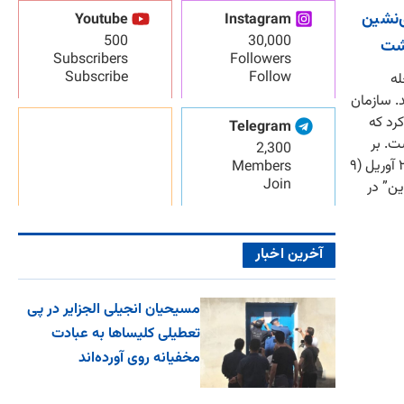
‌نشین
Youtube
Instagram
500
30,000
اشت
Subscribers
Followers
Subscribe
Follow
له
. سازمان
Sho) اعلام کرد که
Telegram
ت. بر
2,300
اساس این گزارش، امروز چهارشنبه ۲۹ آوریل (۹
Members
Join
ین” در
آخرین اخبار
مسیحیان انجیلی الجزایر در پی
تعطیلی کلیساها به عبادت
مخفیانه روی آورده‌اند