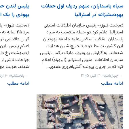
سپاه پاسداران، متهم ردیف اول حملات
پلیس لندن حمل
یهودستیزانه در استرالیا
یهودی را یک ا
«محبت نیوز»- رئیس سازمان اطلاعات امنیتی
«محبت نیوز»- پل
استرالیا اعلام کرد دو حمله منتسب به سپاه
مرد ۴۵ ساله
پاسداران انقلاب اسلامی علیه جامعه یهودیان
گرین «اقدامی تر
این کشور، توسط دو فرد خارج‌نشین هدایت
اعلام پلیس، این 
شده‌اند. به گزارش یورونیوز، مایک برگس، رئیس
سازمان اطلاعات امنیتی استرالیا (ایزی‌ئو) اعلام
جراحات ناشی از چ
کرد که در جریان پرونده آتش‌افروزی عمدی...
شدند. هویت مهاج
چهارشنبه، ۳ تیر، ۱۴۰۵
پنجشنبه، ۱۰ اردیبهشت، ۱۴۰۵
ادامه مطلب
ادامه مطلب