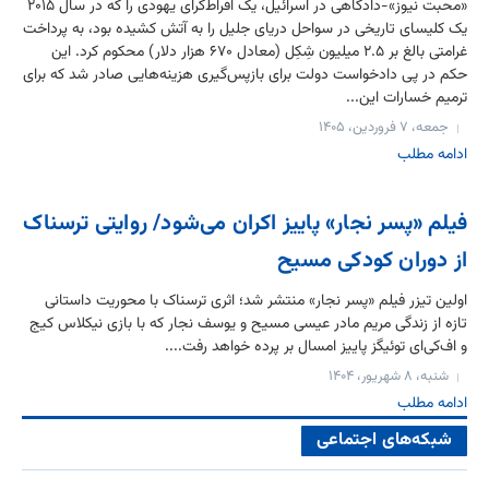
«محبت نیوز»-دادگاهی در اسرائیل، یک افراط‌گرای یهودی را که در سال ۲۰۱۵
یک کلیسای تاریخی در سواحل دریای جلیل را به آتش کشیده بود، به پرداخت
غرامتی بالغ بر ۲.۵ میلیون شِکِل (معادل ۶۷۰ هزار دلار) محکوم کرد. این
حکم در پی دادخواست دولت برای بازپس‌گیری هزینه‌هایی صادر شد که برای
ترمیم خسارات این...
جمعه، ۷ فروردین، ۱۴۰۵
ادامه مطلب
فیلم «پسر نجار» پاییز اکران می‌شود/ روایتی ترسناک
از دوران کودکی مسیح
اولین تیزر فیلم «پسر نجار» منتشر شد؛ اثری ترسناک با محوریت داستانی
تازه از زندگی مریم مادر عیسی مسیح و یوسف نجار که با بازی نیکلاس کیج
و اف‌کی‌ای توئیگز پاییز امسال بر پرده خواهد رفت....
شنبه، ۸ شهریور، ۱۴۰۴
ادامه مطلب
شبکه‌های اجتماعی