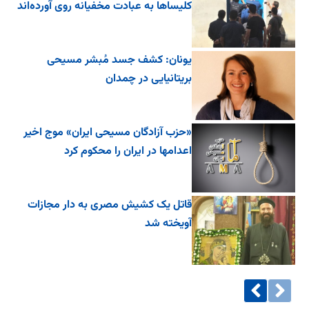
کلیساها به عبادت مخفیانه روی آورده‌اند
یونان: کشف جسد مُبشر مسیحی
بریتانیایی در چمدان
«حزب آزادگان مسیحی ایران» موج اخیر
اعدامها در ایران را محکوم کرد
قاتل یک کشیش مصری به دار مجازات
آویخته شد