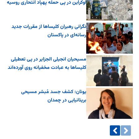
اوکراین در پی حمله پهپاد انتحاری روسیه
نگرانی رهبران کلیساها از مقررات جدید
رسانه‌ای در پاکستان
مسیحیان انجیلی الجزایر در پی تعطیلی
کلیساها به عبادت مخفیانه روی آورده‌اند
یونان: کشف جسد مُبشر مسیحی
بریتانیایی در چمدان