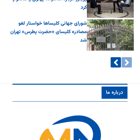
کرد
شورای جهانی کلیساها خواستار لغو
مصادره کلیسای «حضرت پطرس» تهران
شد
درباره ما