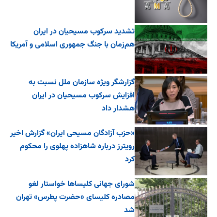
تشدید سرکوب مسیحیان در ایران
هم‌زمان با جنگ جمهوری اسلامی و آمریکا
گزارشگر ویژه سازمان ملل نسبت به
افزایش سرکوب مسیحیان در ایران
هشدار داد
«حزب آزادگان مسیحی ایران» گزارش اخیر
رویترز درباره شاهزاده پهلوی را محکوم
کرد
شورای جهانی کلیساها خواستار لغو
مصادره کلیسای «حضرت پطرس» تهران
شد