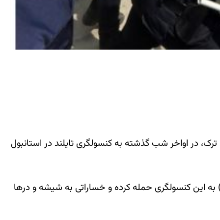
 ترک، در اواخر شب گذشته به کنسولگری تایلند در استانبول
چه، سفارت تایلند در ترکیه گفته است که گروهی تظاهر کننده حدود نیمه شب دیشب (چهارشنبه ۸ ژوئیه) به این کنسولگری حمله کرده و خساراتی به شیشه و درها