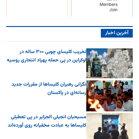
Members
Join
آخرین اخبار
تخریب کلیسای چوبی ۳۰۰ ساله در
اوکراین در پی حمله پهپاد انتحاری روسیه
نگرانی رهبران کلیساها از مقررات جدید
رسانه‌ای در پاکستان
مسیحیان انجیلی الجزایر در پی تعطیلی
کلیساها به عبادت مخفیانه روی آورده‌اند