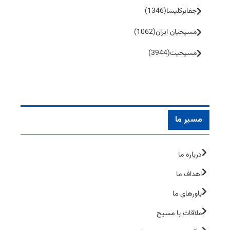
جفا‌بر‌کلیسا
(1346)
مسیحیان ایران
(1062)
مسیحیت
(3944)
مسیر ما
درباره ما
اهداف ما
باورهای ما
ملاقات با مسیح