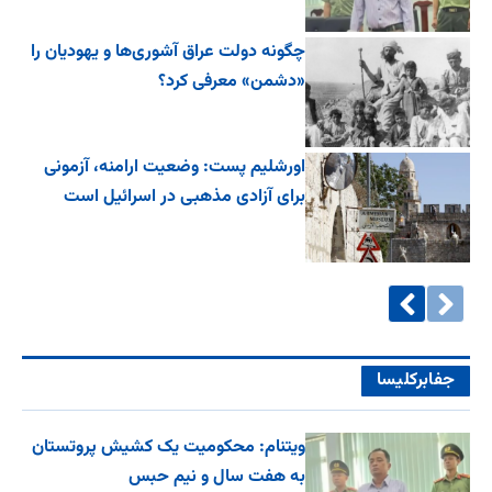
چگونه دولت عراق آشوری‌ها و یهودیان را
«دشمن» معرفی کرد؟
اورشلیم پست: وضعیت ارامنه، آزمونی
برای آزادی مذهبی در اسرائیل است
جفا‌بر‌کلیسا
ویتنام: محکومیت یک کشیش پروتستان
به هفت سال و نیم حبس