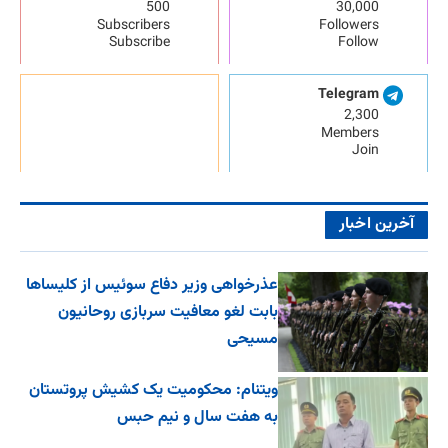
500
30,000
Subscribers
Followers
Subscribe
Follow
Telegram
2,300
Members
Join
آخرین اخبار
عذرخواهی وزیر دفاع سوئیس از کلیساها
بابت لغو معافیت سربازی روحانیون
مسیحی
ویتنام: محکومیت یک کشیش پروتستان
به هفت سال و نیم حبس