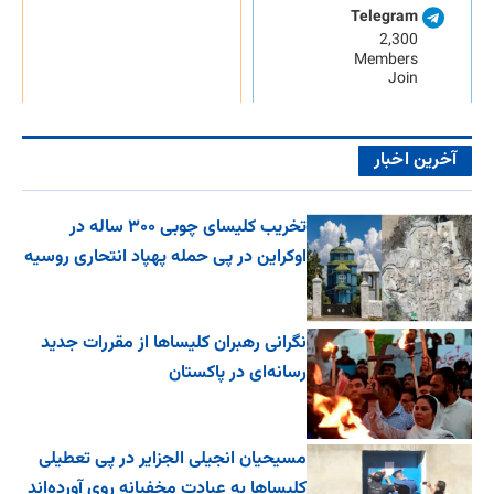
Telegram
2,300
Members
Join
آخرین اخبار
تخریب کلیسای چوبی ۳۰۰ ساله در
اوکراین در پی حمله پهپاد انتحاری روسیه
نگرانی رهبران کلیساها از مقررات جدید
رسانه‌ای در پاکستان
مسیحیان انجیلی الجزایر در پی تعطیلی
کلیساها به عبادت مخفیانه روی آورده‌اند