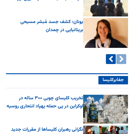
یونان: کشف جسد مُبشر مسیحی
بریتانیایی در چمدان
جفا‌بر‌کلیسا
تخریب کلیسای چوبی ۳۰۰ ساله در
اوکراین در پی حمله پهپاد انتحاری روسیه
نگرانی رهبران کلیساها از مقررات جدید