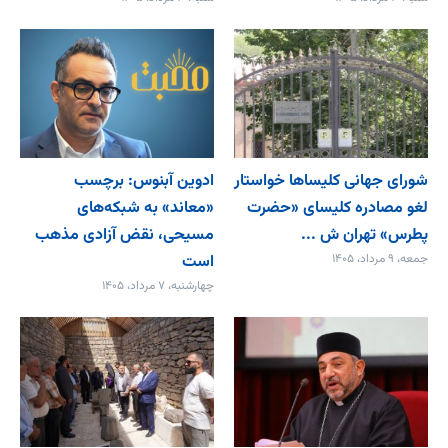
شورای جهانی کلیساها خواستار
ادوین آبنوس: برچسب
لغو مصادره کلیسای «حضرت
«معاند» به شبکه‌های
پطرس» تهران ش ...
مسیحی، نقض آزادی مذهب
جمعه، ۹ مرداد، ۱۴۰۵
است
چهارشنبه، ۷ مرداد، ۱۴۰۵