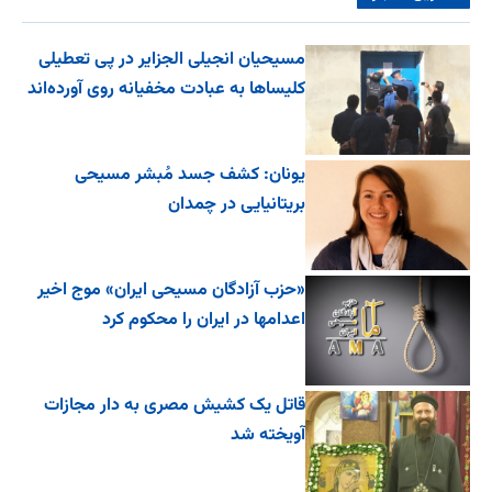
مسیحیان انجیلی الجزایر در پی تعطیلی
کلیساها به عبادت مخفیانه روی آورده‌اند
یونان: کشف جسد مُبشر مسیحی
بریتانیایی در چمدان
«حزب آزادگان مسیحی ایران» موج اخیر
اعدامها در ایران را محکوم کرد
قاتل یک کشیش مصری به دار مجازات
آویخته شد