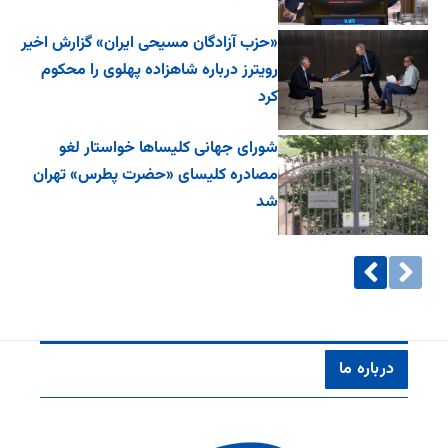
«حزب آزادگان مسیحی ایران» گزارش اخیر
رویترز درباره شاهزاده پهلوی را محکوم
کرد
شورای جهانی کلیساها خواستار لغو
مصادره کلیسای «حضرت پطرس» تهران
شد
درباره ما