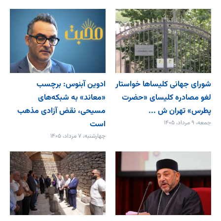
شورای جهانی کلیساها خواستار
ادوین آبنوس: برچسب
لغو مصادره کلیسای «حضرت
«معاند» به شبکه‌های
پطرس» تهران ش ...
مسیحی، نقض آزادی مذهب
جمعه، ۹ مرداد، ۱۴۰۵
است
چهارشنبه، ۷ مرداد، ۱۴۰۵