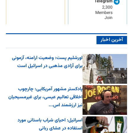
Telegram
2,300
Members
Join
آخرین اخبار
اورشلیم پست: وضعیت ارامنه، آزمونی
برای آزادی مذهبی در اسرائیل است
پادکستر مشهور آمریکایی: چارچوب
اخلاقی تعالیم عیسی، برای غیرمسیحیان
نیز ارزشمند اس...
اسرائیل: احیای شراب باستانی مورد
استفاده در عشای ربانی