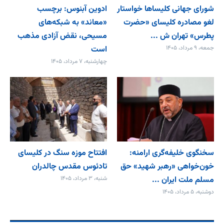
شورای جهانی کلیساها خواستار
ادوین آبنوس: برچسب
لغو مصادره کلیسای «حضرت
«معاند» به شبکه‌های
پطرس» تهران ش ...
مسیحی، نقض آزادی مذهب
جمعه، ۹ مرداد، ۱۴۰۵
است
چهارشنبه، ۷ مرداد، ۱۴۰۵
سخنگوی خلیفه‌گری ارامنه:
افتتاح موزه سنگ در کلیسای
خون‌خواهی «رهبر شهید» حق
تادئوس مقدس چالدران
مسلم ملت ایران ...
شنبه، ۳ مرداد، ۱۴۰۵
دوشنبه، ۵ مرداد، ۱۴۰۵