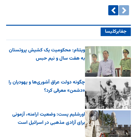
جفا‌بر‌کلیسا
ویتنام: محکومیت یک کشیش پروتستان
به هفت سال و نیم حبس
چگونه دولت عراق آشوری‌ها و یهودیان را
«دشمن» معرفی کرد؟
اورشلیم پست: وضعیت ارامنه، آزمونی
برای آزادی مذهبی در اسرائیل است