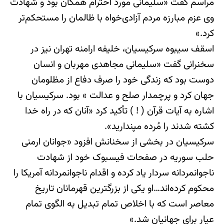
مراسم گفت «سلیمانی مورد احترام همگان بود و شهادت
وی عزم مبارزه مردم آزادی‌خواه با ظالمان را مستحکم‌تر
کرد.»
اسقف سیبوه سرکیسیان، خلیفه ارامنه تهران نیز در
سخنرانی گفت «سلیمانی مجاهدی مهربان و انسان
دوست بود که زندگی خود را صرف دفاع از مظلومان
جهان کرد و پرچمدار صلح و عدالت » بود. سرکیسیان با
اشاره به آیات قرآن ( ! ) تأکید کرد «آنان که در راه خدا
کشته شدند را مُرده مپندارید».
سرکیسیان در بخشی از سخنانش افزود «جوانان ارمنی
حلب سوریه در صفحات فیسبوک خود از شهادت
ناجوانمردانه سردار یاد کرده و اقدام ناجوانمردانه آمریکا را
محکوم کرده‌اند…او یکی از بزرگترین قهرمانان تاریخ
معاصر است که با اخلاص تمام تبدیل به الگوی تمام
عیار برای جهانیان شد.»