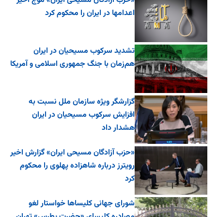
«حزب آزادگان مسیحی ایران» موج اخیر
اعدامها در ایران را محکوم کرد
تشدید سرکوب مسیحیان در ایران
هم‌زمان با جنگ جمهوری اسلامی و آمریکا
گزارشگر ویژه سازمان ملل نسبت به
افزایش سرکوب مسیحیان در ایران
هشدار داد
«حزب آزادگان مسیحی ایران» گزارش اخیر
رویترز درباره شاهزاده پهلوی را محکوم
کرد
شورای جهانی کلیساها خواستار لغو
مصادره کلیسای «حضرت پطرس» تهران