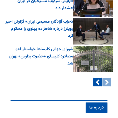
افزایش سرکوب مسیحیان در ایران
هشدار داد
«حزب آزادگان مسیحی ایران» گزارش اخیر
رویترز درباره شاهزاده پهلوی را محکوم
کرد
شورای جهانی کلیساها خواستار لغو
مصادره کلیسای «حضرت پطرس» تهران
شد
درباره ما