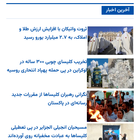
آخرین اخبار
ثروت واتیکان با افزایش ارزش طلا و
املاک، به ۲.۷ میلیارد یورو رسید
تخریب کلیسای چوبی ۳۰۰ ساله در
اوکراین در پی حمله پهپاد انتحاری روسیه
نگرانی رهبران کلیساها از مقررات جدید
رسانه‌ای در پاکستان
مسیحیان انجیلی الجزایر در پی تعطیلی
کلیساها به عبادت مخفیانه روی آورده‌اند