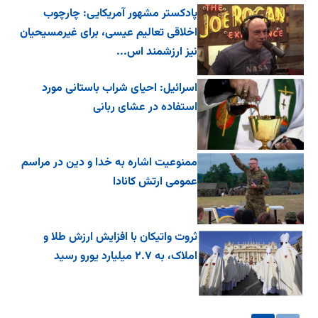
پادکستر مشهور آمریکایی: چارچوب
اخلاقی تعالیم عیسی، برای غیرمسیحیان
نیز ارزشمند اس...
اسرائیل: احیای شراب باستانی مورد
استفاده در عشای ربانی
ممنوعیت اشاره به خدا و دین در مراسم
عمومی ارتش کانادا
ثروت واتیکان با افزایش ارزش طلا و
املاک، به ۲.۷ میلیارد یورو رسید