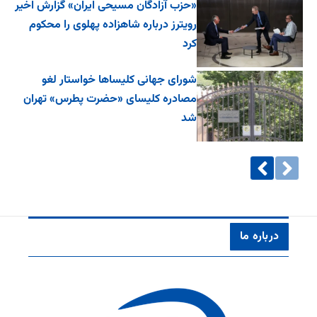
«حزب آزادگان مسیحی ایران» گزارش اخیر
رویترز درباره شاهزاده پهلوی را محکوم
کرد
شورای جهانی کلیساها خواستار لغو
مصادره کلیسای «حضرت پطرس» تهران
شد
درباره ما