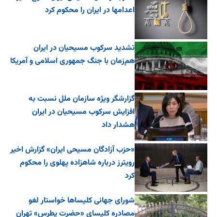
اعدامها در ایران را محکوم کرد
تشدید سرکوب مسیحیان در ایران
هم‌زمان با جنگ جمهوری اسلامی و آمریکا
گزارشگر ویژه سازمان ملل نسبت به
افزایش سرکوب مسیحیان در ایران
هشدار داد
«حزب آزادگان مسیحی ایران» گزارش اخیر
رویترز درباره شاهزاده پهلوی را محکوم
کرد
شورای جهانی کلیساها خواستار لغو
مصادره کلیسای «حضرت پطرس» تهران