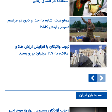
استفاده در عشای ربانی
ممنوعیت اشاره به خدا و دین در مراسم
عمومی ارتش کانادا
ثروت واتیکان با افزایش ارزش طلا و
املاک، به ۲.۷ میلیارد یورو رسید
مسیحیان ایران
«حزب آزادگان مسیحی ایران» موج اخیر