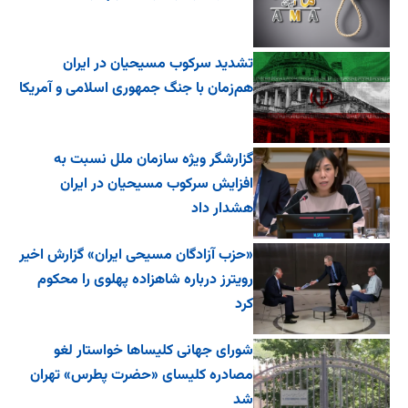
تشدید سرکوب مسیحیان در ایران
هم‌زمان با جنگ جمهوری اسلامی و آمریکا
گزارشگر ویژه سازمان ملل نسبت به
افزایش سرکوب مسیحیان در ایران
هشدار داد
«حزب آزادگان مسیحی ایران» گزارش اخیر
رویترز درباره شاهزاده پهلوی را محکوم
کرد
شورای جهانی کلیساها خواستار لغو
مصادره کلیسای «حضرت پطرس» تهران
شد