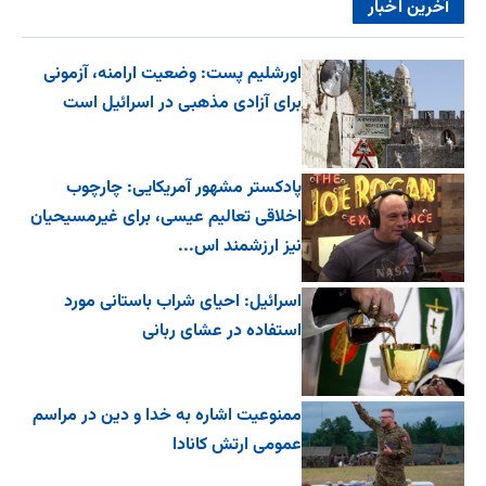
آخرین اخبار
اورشلیم پست: وضعیت ارامنه، آزمونی
برای آزادی مذهبی در اسرائیل است
پادکستر مشهور آمریکایی: چارچوب
اخلاقی تعالیم عیسی، برای غیرمسیحیان
نیز ارزشمند اس...
اسرائیل: احیای شراب باستانی مورد
استفاده در عشای ربانی
ممنوعیت اشاره به خدا و دین در مراسم
عمومی ارتش کانادا