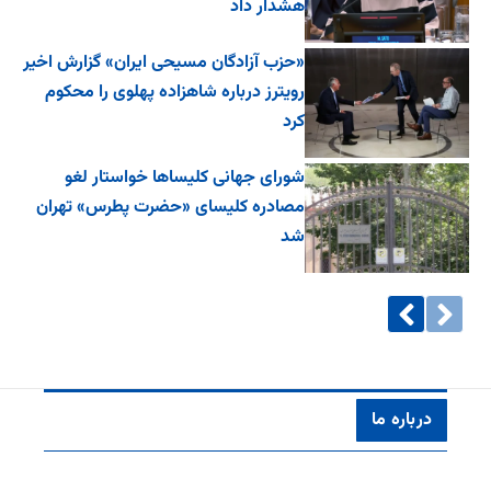
هشدار داد
«حزب آزادگان مسیحی ایران» گزارش اخیر
رویترز درباره شاهزاده پهلوی را محکوم
کرد
شورای جهانی کلیساها خواستار لغو
مصادره کلیسای «حضرت پطرس» تهران
شد
درباره ما