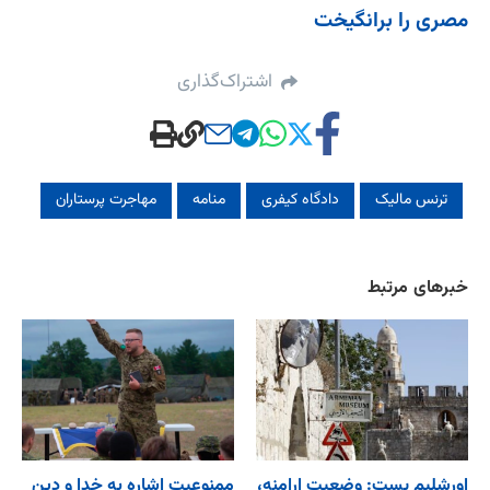
مصری را برانگیخت
اشتراک‌گذاری
ترنس مالیک
دادگاه کیفری
منامه
مهاجرت پرستاران
خبرهای مرتبط
اورشلیم پست: وضعیت ارامنه،
ممنوعیت اشاره به خدا و دین