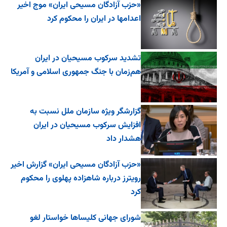
«حزب آزادگان مسیحی ایران» موج اخیر
اعدامها در ایران را محکوم کرد
تشدید سرکوب مسیحیان در ایران
هم‌زمان با جنگ جمهوری اسلامی و آمریکا
گزارشگر ویژه سازمان ملل نسبت به
افزایش سرکوب مسیحیان در ایران
هشدار داد
«حزب آزادگان مسیحی ایران» گزارش اخیر
رویترز درباره شاهزاده پهلوی را محکوم
کرد
شورای جهانی کلیساها خواستار لغو