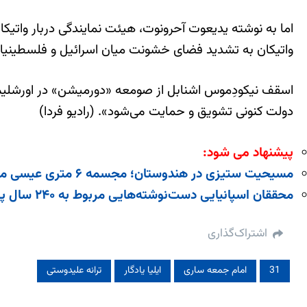
اما به نوشته یدیعوت آحرونوت، هیئت نمایندگی دربار واتیکا
واتیکان به تشدید فضای خشونت میان اسرائیل و فلسطینیان
اسقف نیکودِموس اشنابل از صومعه «دورمیشن» در اورشلیم وق
دولت کنونی تشویق و حمایت می‌شود». (رادیو فردا)
پیشنهاد می شود:
مسیحیت ستیزی در هندوستان؛ مجسمه ۶ متری عیسی مسیح تخریب شد!
محققان اسپانیایی دست‌نوشته‌هایی مربوط به ۲۴۰ سال پیش در مجسمه مسیح کشف کردند
اشتراک‌گذاری
31
امام جمعه ساری
ایلیا یادگار
ترانه علیدوستی