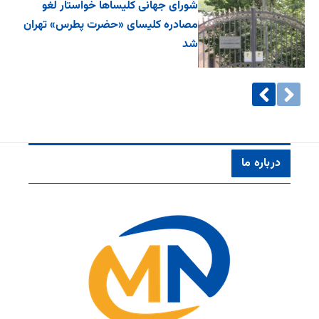
شورای جهانی کلیساها خواستار لغو
مصادره کلیسای «حضرت پطرس» تهران
شد
درباره ما