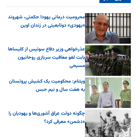
محرومیت درمانی یهودا حکمتی، شهروند
«یهودی» دوتابعیتی در زندان اوین
عذرخواهی وزیر دفاع سوئیس از کلیساها
بابت لغو معافیت سربازی روحانیون
مسیحی
ویتنام: محکومیت یک کشیش پروتستان
به هفت سال و نیم حبس
چگونه دولت عراق آشوری‌ها و یهودیان را
«دشمن» معرفی کرد؟