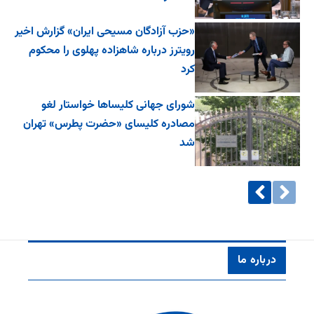
«حزب آزادگان مسیحی ایران» گزارش اخیر
رویترز درباره شاهزاده پهلوی را محکوم
کرد
شورای جهانی کلیساها خواستار لغو
مصادره کلیسای «حضرت پطرس» تهران
شد
درباره ما