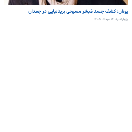
یونان: کشف جسد مُبشر مسیحی بریتانیایی در چمدان
چهارشنبه، ۱۴ مرداد، ۱۴۰۵