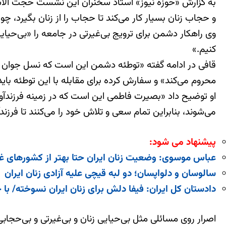
به گزارش «حوزه نیوز» استاد سخنران این نشست حجت ‌الاسل
و حجاب زنان بسیار کار می‌کند تا حجاب را از زنان بگیرد، 
وی راهکار دشمن برای ترویج بی‌غیرتی در جامعه را «بی‌ح
کنیم.»
قافی در ادامه گفته «توطئه دشمن این است که نسل جوان ک
محروم می‌کند» و سفارش کرده برای مقابله با این توطئه بای
او توضیح داد «بصیرت فاطمی این است که در زمینه فرزندآور
می‌شوند، بنابراین تمام سعی و تلاش خود را می‌کنند تا فرزن
پیشنهاد می شود:
عباس موسوی: وضعیت زنان ایران حتا بهتر از کشورهای 
سالوسان و دلواپسان؛ دو لبه قیچی علیه آزادی زنان ایران
دادستان کل ایران: فیفا دلش برای زنان ایران نسوخته/ با 
اصرار روی مسائلی مثل بی‌حیایی زنان و بی‌غیرتی و بی‌حجابی