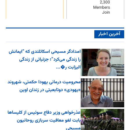
2,300
Members
Join
آخرین اخبار
امدادگر مسیحی اسکاتلندی که “ایمانش
را زندگی می‌کرد”؛ جزئیاتی از زندگی
الیزابت ر�...
محرومیت درمانی یهودا حکمتی، شهروند
«یهودی» دوتابعیتی در زندان اوین
عذرخواهی وزیر دفاع سوئیس از کلیساها
بابت لغو معافیت سربازی روحانیون
مسیحی