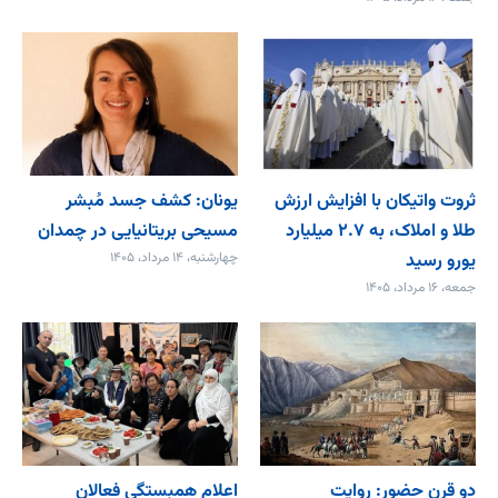
ثروت واتیکان با افزایش ارزش
یونان: کشف جسد مُبشر
طلا و املاک، به ۲.۷ میلیارد
مسیحی بریتانیایی در چمدان
یورو رسید
چهارشنبه، ۱۴ مرداد، ۱۴۰۵
جمعه، ۱۶ مرداد، ۱۴۰۵
دو قرن حضور: روایت
اعلام همبستگی فعالان