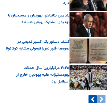
دارد
بنیامین نتانیاهو: یهودیان و مسیحیان با
تهدیدی مشترک روبه‌رو هستند
کشف دستور یک اکسیر قدیمی در
صومعه فلورانس؛ فرمولی مشابه کوکاکولا
۲۰۲۵ مرگبارترین سال حملات
یهودستیزانه علیه یهودیان خارج از
اسرائیل بود