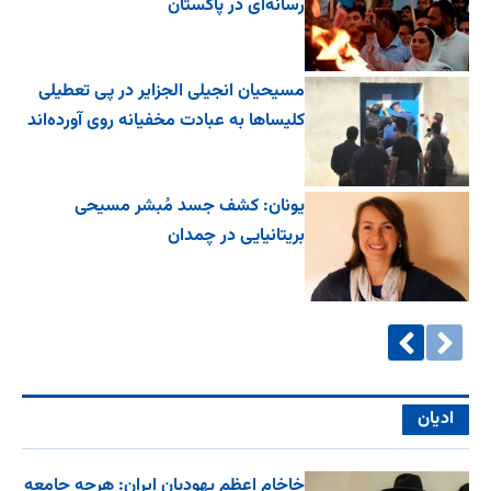
رسانه‌ای در پاکستان
مسیحیان انجیلی الجزایر در پی تعطیلی
کلیساها به عبادت مخفیانه روی آورده‌اند
یونان: کشف جسد مُبشر مسیحی
بریتانیایی در چمدان
ادیان
خاخام اعظم یهودیان ایران: هرچه جامعه