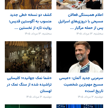
اعلام همبستگی فعالان
کشف دو نسخه خطی جدید
مسیحی با دروزی‌های اسرائیل
منسوب به آگوستین قدیس؛
پس از حمله مرگبار ...
روایت تازه از نخستین ...
سه‌شنبه، ۱۳ مرداد، ۱۴۰۵
سه‌شنبه، ۱۳ مرداد، ۱۴۰۵
سرمربی جدید آلمان: «عیسی
«شما نمک جهانید»؛ کلیسایی
مسیح مهم‌ترین شخصیت
تراشیده شده از سنگ نمک در
تاریخ است»
لهستان
دوشنبه، ۱۲ مرداد، ۱۴۰۵
دوشنبه، ۱۲ مرداد، ۱۴۰۵