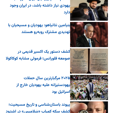
یهودی نیاز داشته باشد، در ایران وجود
دارد
بنیامین نتانیاهو: یهودیان و مسیحیان با
تهدیدی مشترک روبه‌رو هستند
کشف دستور یک اکسیر قدیمی در
صومعه فلورانس؛ فرمولی مشابه کوکاکولا
۲۰۲۵ مرگبارترین سال حملات
یهودستیزانه علیه یهودیان خارج از
اسرائیل بود
پیوند باستان‌شناسی و تاریخ مسیحیت؛
کشف سکه کمیاب «سَلامیس» در اشدود