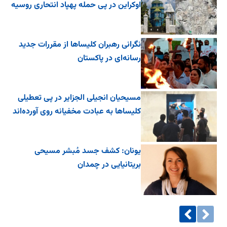
اوکراین در پی حمله پهپاد انتحاری روسیه
نگرانی رهبران کلیساها از مقررات جدید
رسانه‌ای در پاکستان
مسیحیان انجیلی الجزایر در پی تعطیلی
کلیساها به عبادت مخفیانه روی آورده‌اند
یونان: کشف جسد مُبشر مسیحی
بریتانیایی در چمدان