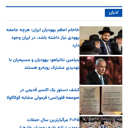
ادیان
خاخام اعظم یهودیان ایران: هرچه جامعه
یهودی نیاز داشته باشد، در ایران وجود
دارد
بنیامین نتانیاهو: یهودیان و مسیحیان با
تهدیدی مشترک روبه‌رو هستند
کشف دستور یک اکسیر قدیمی در
صومعه فلورانس؛ فرمولی مشابه کوکاکولا
۲۰۲۵ مرگبارترین سال حملات
یهودستیزانه علیه یهودیان خارج از