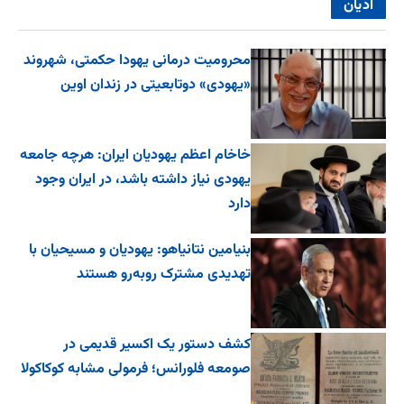
ادیان
محرومیت درمانی یهودا حکمتی، شهروند
«یهودی» دوتابعیتی در زندان اوین
خاخام اعظم یهودیان ایران: هرچه جامعه
یهودی نیاز داشته باشد، در ایران وجود
دارد
بنیامین نتانیاهو: یهودیان و مسیحیان با
تهدیدی مشترک روبه‌رو هستند
کشف دستور یک اکسیر قدیمی در
صومعه فلورانس؛ فرمولی مشابه کوکاکولا