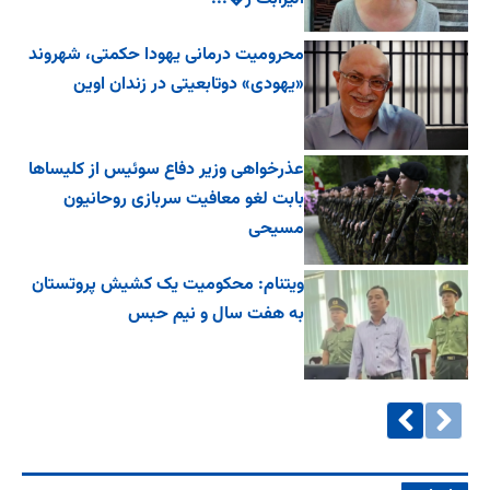
محرومیت درمانی یهودا حکمتی، شهروند
«یهودی» دوتابعیتی در زندان اوین
عذرخواهی وزیر دفاع سوئیس از کلیساها
بابت لغو معافیت سربازی روحانیون
مسیحی
ویتنام: محکومیت یک کشیش پروتستان
به هفت سال و نیم حبس