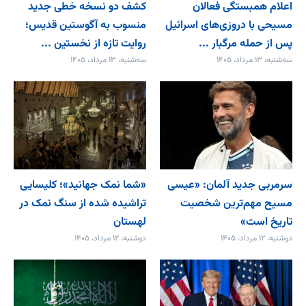
اعلام همبستگی فعالان
کشف دو نسخه خطی جدید
مسیحی با دروزی‌های اسرائیل
منسوب به آگوستین قدیس؛
پس از حمله مرگبار ...
روایت تازه از نخستین ...
سه‌شنبه، ۱۳ مرداد، ۱۴۰۵
سه‌شنبه، ۱۳ مرداد، ۱۴۰۵
سرمربی جدید آلمان: «عیسی
«شما نمک جهانید»؛ کلیسایی
مسیح مهم‌ترین شخصیت
تراشیده شده از سنگ نمک در
تاریخ است»
لهستان
دوشنبه، ۱۲ مرداد، ۱۴۰۵
دوشنبه، ۱۲ مرداد، ۱۴۰۵