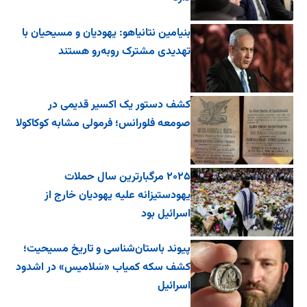
بنیامین نتانیاهو: یهودیان و مسیحیان با
تهدیدی مشترک روبه‌رو هستند
کشف دستور یک اکسیر قدیمی در
صومعه فلورانس؛ فرمولی مشابه کوکاکولا
۲۰۲۵ مرگبارترین سال حملات
یهودستیزانه علیه یهودیان خارج از
اسرائیل بود
پیوند باستان‌شناسی و تاریخ مسیحیت؛
کشف سکه کمیاب «سَلامیس» در اشدود
اسرائیل