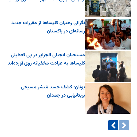
نگرانی رهبران کلیساها از مقررات جدید
رسانه‌ای در پاکستان
مسیحیان انجیلی الجزایر در پی تعطیلی
کلیساها به عبادت مخفیانه روی آورده‌اند
یونان: کشف جسد مُبشر مسیحی
بریتانیایی در چمدان