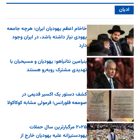
ادیان
خاخام اعظم یهودیان ایران: هرچه جامعه
یهودی نیاز داشته باشد، در ایران وجود
دارد
بنیامین نتانیاهو: یهودیان و مسیحیان با
تهدیدی مشترک روبه‌رو هستند
کشف دستور یک اکسیر قدیمی در
صومعه فلورانس؛ فرمولی مشابه کوکاکولا
۲۰۲۵ مرگبارترین سال حملات
یهودستیزانه علیه یهودیان خارج از