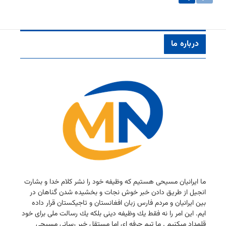
درباره ما
ما ایرانیان مسیحی هستیم كه وظیفه خود را نشر كلام خدا و بشارت
انجیل از طریق دادن خبر خوش نجات و بخشیده شدن گناهان در
بین ایرانیان و مردم فارس زبان افغانستان و تاجیكستان قرار داده
ایم. این امر را نه فقط یك وظیفه دینی بلكه یك رسالت ملی برای خود
قلمداد میكنیم . ما تیم حرفه ای اما مستقل خبر رسانی مسیحی