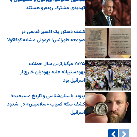
تهدیدی مشترک روبه‌رو هستند
کشف دستور یک اکسیر قدیمی در
صومعه فلورانس؛ فرمولی مشابه کوکاکولا
۲۰۲۵ مرگبارترین سال حملات
یهودستیزانه علیه یهودیان خارج از
اسرائیل بود
پیوند باستان‌شناسی و تاریخ مسیحیت؛
کشف سکه کمیاب «سَلامیس» در اشدود
اسرائیل