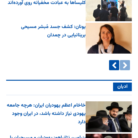
کلیساها به عبادت مخفیانه روی آورده‌اند
یونان: کشف جسد مُبشر مسیحی
بریتانیایی در چمدان
ادیان
خاخام اعظم یهودیان ایران: هرچه جامعه
یهودی نیاز داشته باشد، در ایران وجود
دارد
بنیامین نتانیاهو: یهودیان و مسیحیان با