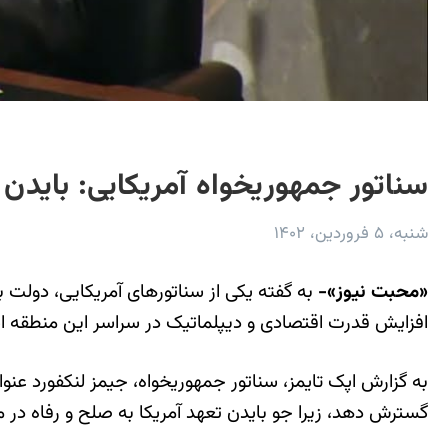
سناتور جمهوری‏خواه آمریکایی: بایدن
شنبه، ۵ فروردین، ۱۴۰۲
«محبت نیوز»-
به گفته یکی از سناتورهای آمریکایی، دولت 
افزایش قدرت اقتصادی و دیپلماتیک در سراسر این منطقه 
به گزارش اپک تایمز، سناتور جمهوری‏خواه، جیمز لنکفورد ع
گسترش دهد، زیرا جو بایدن تعهد آمریکا به صلح و رفاه در من