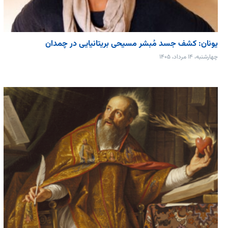
یونان: کشف جسد مُبشر مسیحی بریتانیایی در چمدان
چهارشنبه، ۱۴ مرداد، ۱۴۰۵