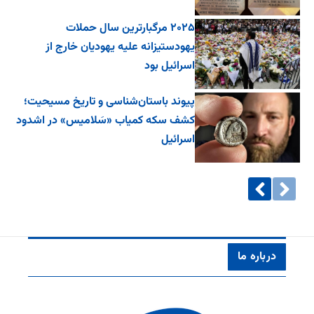
۲۰۲۵ مرگبارترین سال حملات
یهودستیزانه علیه یهودیان خارج از
اسرائیل بود
پیوند باستان‌شناسی و تاریخ مسیحیت؛
کشف سکه کمیاب «سَلامیس» در اشدود
اسرائیل
درباره ما