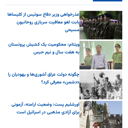
عذرخواهی وزیر دفاع سوئیس از کلیساها
بابت لغو معافیت سربازی روحانیون
مسیحی
ویتنام: محکومیت یک کشیش پروتستان
به هفت سال و نیم حبس
چگونه دولت عراق آشوری‌ها و یهودیان را
«دشمن» معرفی کرد؟
اورشلیم پست: وضعیت ارامنه، آزمونی
برای آزادی مذهبی در اسرائیل است