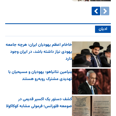
ادیان
خاخام اعظم یهودیان ایران: هرچه جامعه
یهودی نیاز داشته باشد، در ایران وجود
دارد
بنیامین نتانیاهو: یهودیان و مسیحیان با
تهدیدی مشترک روبه‌رو هستند
کشف دستور یک اکسیر قدیمی در
صومعه فلورانس؛ فرمولی مشابه کوکاکولا