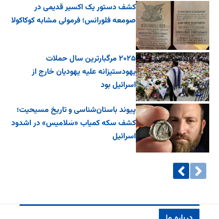
کشف دستور یک اکسیر قدیمی در
صومعه فلورانس؛ فرمولی مشابه کوکاکولا
۲۰۲۵ مرگبارترین سال حملات
یهودستیزانه علیه یهودیان خارج از
اسرائیل بود
پیوند باستان‌شناسی و تاریخ مسیحیت؛
کشف سکه کمیاب «سَلامیس» در اشدود
اسرائیل
درباره ما