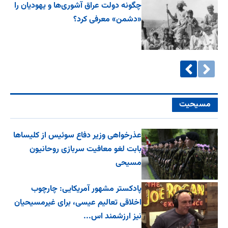
چگونه دولت عراق آشوری‌ها و یهودیان را
«دشمن» معرفی کرد؟
مسیحیت
عذرخواهی وزیر دفاع سوئیس از کلیساها
بابت لغو معافیت سربازی روحانیون
مسیحی
پادکستر مشهور آمریکایی: چارچوب
اخلاقی تعالیم عیسی، برای غیرمسیحیان
نیز ارزشمند اس...