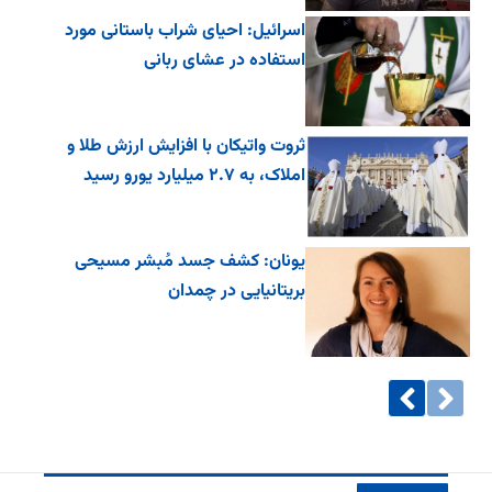
اسرائیل: احیای شراب باستانی مورد
استفاده در عشای ربانی
ثروت واتیکان با افزایش ارزش طلا و
املاک، به ۲.۷ میلیارد یورو رسید
یونان: کشف جسد مُبشر مسیحی
بریتانیایی در چمدان