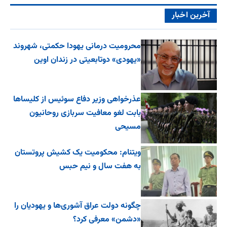
آخرین اخبار
محرومیت درمانی یهودا حکمتی، شهروند
«یهودی» دوتابعیتی در زندان اوین
عذرخواهی وزیر دفاع سوئیس از کلیساها
بابت لغو معافیت سربازی روحانیون
مسیحی
ویتنام: محکومیت یک کشیش پروتستان
به هفت سال و نیم حبس
چگونه دولت عراق آشوری‌ها و یهودیان را
«دشمن» معرفی کرد؟