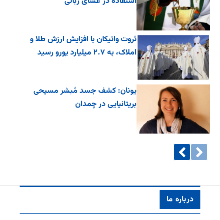
استفاده در عشای ربانی
ثروت واتیکان با افزایش ارزش طلا و
املاک، به ۲.۷ میلیارد یورو رسید
یونان: کشف جسد مُبشر مسیحی
بریتانیایی در چمدان
درباره ما