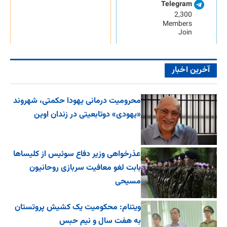
Telegram
2,300
Members
Join
آخرین اخبار
محرومیت درمانی یهودا حکمتی، شهروند
«یهودی» دوتابعیتی در زندان اوین
عذرخواهی وزیر دفاع سوئیس از کلیساها
بابت لغو معافیت سربازی روحانیون
مسیحی
ویتنام: محکومیت یک کشیش پروتستان
به هفت سال و نیم حبس