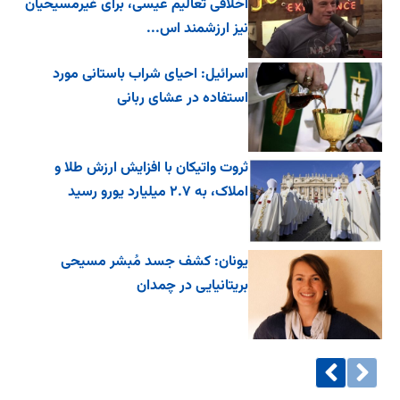
اخلاقی تعالیم عیسی، برای غیرمسیحیان
نیز ارزشمند اس...
اسرائیل: احیای شراب باستانی مورد
استفاده در عشای ربانی
ثروت واتیکان با افزایش ارزش طلا و
املاک، به ۲.۷ میلیارد یورو رسید
یونان: کشف جسد مُبشر مسیحی
بریتانیایی در چمدان