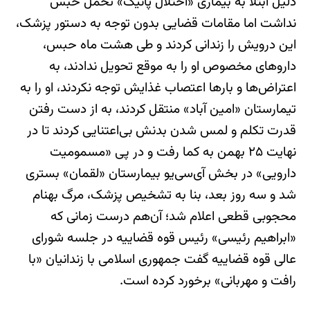
دلیل ابتلا به بیماری «اختلال پانیک» تحمل حبس
نداشت اما مقامات قضایی بدون توجه به دستور پزشک،
این درویش را زندانی کردند و طی هشت ماه حبس،
داروهای مخصوص او را به موقع تحویل ندادند، به
اعتراض‌ها و بارها اعتصاب غذایش توجه نکردند، او را به
تیمارستان «امین آباد» منتقل کردند، به از دست رفتن
قدرت تکلم و لمس شدن بدنش بی‌اعتنایی کردند تا در
نهایت ۲۵ بهمن به کما رفت و در پی «مسمومیت
دارویی» در بخش آی‌سی‌یو بیمارستان «لقمان» بستری
شد و سه روز بعد، بنا به تشخیص پزشک، مرگ بهنام
محجوبی قطعی اعلام شد؛ آن‌هم درست زمانی‌ که
«ابراهیم رئیسی» رئیس قوه قضاییه در جلسه شورای
عالی قوه قضاییه گفت جمهوری اسلامی با زندانیان «با
رافت و مهربانی» برخورد کرده است.