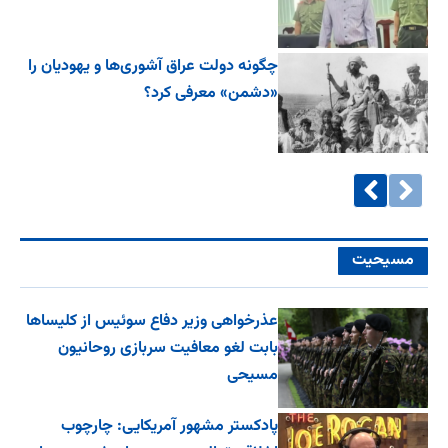
چگونه دولت عراق آشوری‌ها و یهودیان را
«دشمن» معرفی کرد؟
مسیحیت
عذرخواهی وزیر دفاع سوئیس از کلیساها
بابت لغو معافیت سربازی روحانیون
مسیحی
پادکستر مشهور آمریکایی: چارچوب