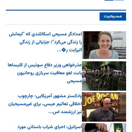
مسیحیت
امدادگر مسیحی اسکاتلندی که “ایمانش
را زندگی می‌کرد”؛ جزئیاتی از زندگی
الیزابت ر�...
عذرخواهی وزیر دفاع سوئیس از کلیساها
بابت لغو معافیت سربازی روحانیون
مسیحی
پادکستر مشهور آمریکایی: چارچوب
اخلاقی تعالیم عیسی، برای غیرمسیحیان
نیز ارزشمند اس...
اسرائیل: احیای شراب باستانی مورد