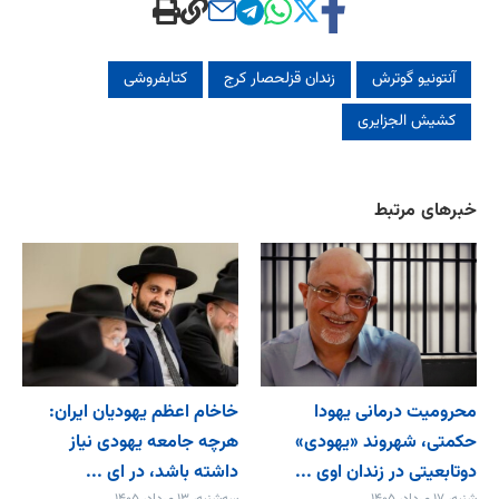
آنتونیو گوترش
زندان قزلحصار کرج
کتابفروشی
کشیش الجزایری
خبرهای مرتبط
محرومیت درمانی یهودا
خاخام اعظم یهودیان ایران:
حکمتی، شهروند «یهودی»
هرچه جامعه یهودی نیاز
دوتابعیتی در زندان اوی ...
داشته باشد، در ای ...