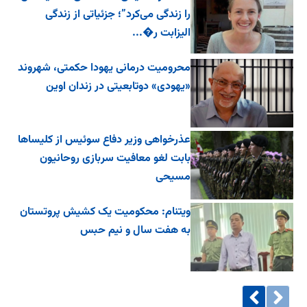
را زندگی می‌کرد”؛ جزئیاتی از زندگی
الیزابت ر�...
محرومیت درمانی یهودا حکمتی، شهروند
«یهودی» دوتابعیتی در زندان اوین
عذرخواهی وزیر دفاع سوئیس از کلیساها
بابت لغو معافیت سربازی روحانیون
مسیحی
ویتنام: محکومیت یک کشیش پروتستان
به هفت سال و نیم حبس