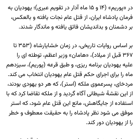
در «پوریم» (۱۴ و ۱۵ ماه آدار در تقویم عبری)؛ یهودیان به
فرمان پادشاه ایران، از قتل عام نجات یافته و بالعکس،
بر دشمنان و بداندیشان فائق یافته و ماندگار شدند.
بر اساس روایات تاریخی، در زمان خشایارشاه (۳۵۳ تا
۳۶۷ قبل از میلاد)، «هامان» وزیر اعظم، توطئه ای را
علیه یهودیان برنامه ریزی، و طبق قرعه (پوریم)، سیزدهم
ماه را برای اجرای حکم قتل عام یهودیان انتخاب می کند.
مردخای، پسرعموی ملکه (استر)، که هر دو یهودی بودند،
از این نقشهٔ شیطانی آگاه گردید و از ملکه تقاضا کرد که با
استفاده از جایگاهش، مانع این قتل عام شود، که استر
موفق می شود نظر پادشاه را به حقیقت معطوف و خطر
را از یهودیان دور کند.