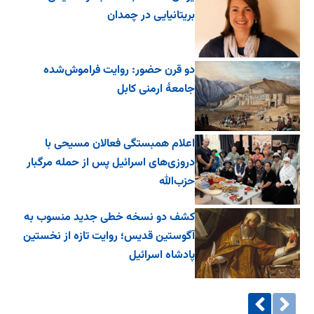
بریتانیایی در چمدان
دو قرن حضور: روایت فراموش‌شده
جامعۀ ارمنی کابل
اعلام همبستگی فعالان مسیحی با
دروزی‌های اسرائیل پس از حمله مرگبار
حزب‌الله
کشف دو نسخه خطی جدید منسوب به
آگوستین قدیس؛ روایت تازه از نخستین
پادشاه اسرائیل