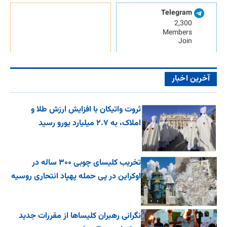
Telegram
2,300
Members
Join
آخرین اخبار
ثروت واتیکان با افزایش ارزش طلا و
املاک، به ۲.۷ میلیارد یورو رسید
تخریب کلیسای چوبی ۳۰۰ ساله در
اوکراین در پی حمله پهپاد انتحاری روسیه
نگرانی رهبران کلیساها از مقررات جدید