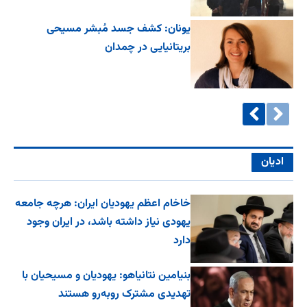
یونان: کشف جسد مُبشر مسیحی
بریتانیایی در چمدان
ادیان
خاخام اعظم یهودیان ایران: هرچه جامعه
یهودی نیاز داشته باشد، در ایران وجود
دارد
بنیامین نتانیاهو: یهودیان و مسیحیان با
تهدیدی مشترک روبه‌رو هستند