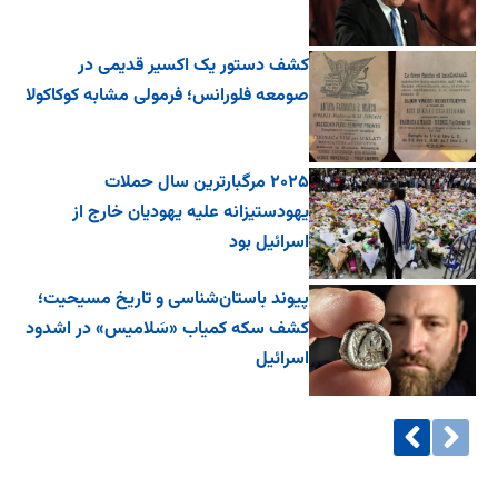
کشف دستور یک اکسیر قدیمی در
صومعه فلورانس؛ فرمولی مشابه کوکاکولا
۲۰۲۵ مرگبارترین سال حملات
یهودستیزانه علیه یهودیان خارج از
اسرائیل بود
پیوند باستان‌شناسی و تاریخ مسیحیت؛
کشف سکه کمیاب «سَلامیس» در اشدود
اسرائیل