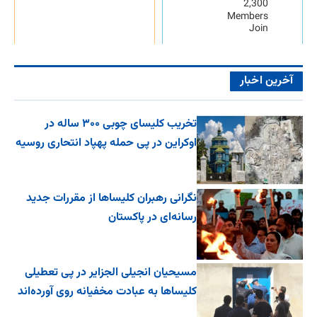
2,300
Members
Join
آخرین اخبار
تخریب کلیسای چوبی ۳۰۰ ساله در
اوکراین در پی حمله پهپاد انتحاری روسیه
نگرانی رهبران کلیساها از مقررات جدید
رسانه‌ای در پاکستان
مسیحیان انجیلی الجزایر در پی تعطیلی
کلیساها به عبادت مخفیانه روی آورده‌اند