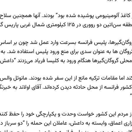
غذ آلومینیومی پوشیده شده بود” بودند. آنها همچنین سلاح ها
ری شمال غربی پاریس گروگان گرفته بودند.
روگان‌گیرها، پلیس فرانسه بسرعت وارد عمل شد چون بر اساس گز
 گروگان ها به عنوان سدی برای منع ورود پلیس استفاده شد. به گ
ن محلی گروگان‌گیرها هنگام ورود به کلیسا فریاد می‌زدند “داعش”
ما مقامات ترکیه مانع از این سفر شده‌ بودند. مانوئل والس 
 کشور فرانسه از محل حادثه دیدن کرده‌اند. آقای اولاند به خبرن
از مردم این کشور خواست وحدت و یکپارچگی خود را حفظ کنن
زاری اعماق، وابسته به داعش، عاملان این حمله را “دو سرباز 