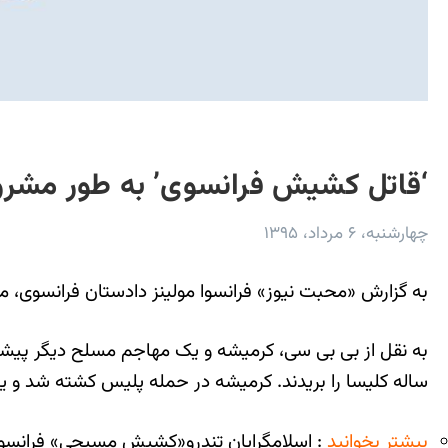
‘قاتل کشیش فرانسوی’ به طور مشروط 
چهارشنبه، ۶ مرداد، ۱۳۹۵
به گزارش «محبت نیوز» فرانسوا مولینز دادستان فرانسوی، مظنون را عادل کرمیشه ۱۹ ساله معرفی کرد که سال گذشته به خاطر
ساله کلیسا را بریدند. کرمیشه در حمله پلیس کشته شد و ی
بیشتر بخوانید
: اسلامگرایان تندرو«کشیش مسیحی» فرانسوی 