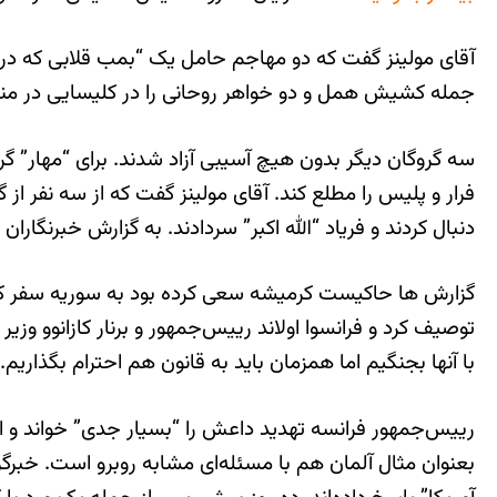
آقای مولینز گفت که دو مهاجم حامل یک “بمب قلابی که در کا
جمله کشیش همل و دو خواهر روحانی را در کلیسایی در منطقه سن‌اتین‌ دو‌ رووری در ۱۲۵ کیلومت
سه گروگان دیگر بدون هیچ آسیبی آزاد شدند. برای “مهار” گ
فرار و پلیس را مطلع کند. آقای مولینز گفت که از سه نفر از
دنبال کردند و فریاد “الله اکبر” سردادند. به گزارش خبرنگارا
گزارش ها حاکیست کرمیشه سعی کرده بود به سوریه سفر کند ا
توصیف کرد و فرانسوا اولاند رییس‌جمهور و برنار کازانوو وزیر
با آنها بجنگیم اما همزمان باید به قانون هم احترام بگذاریم.”
رییس‌جمهور فرانسه تهدید داعش را “بسیار جدی” خواند و 
بعنوان مثال آلمان هم با مسئله‌ای مشابه روبرو است. خبرگ