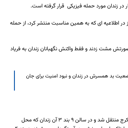
 در زندان مورد حمله فیزیکی قرار گرفته است.
و عدالت نیز تائید شد. این مرکز در اطلاعیه ای که به همین مناسبت منتشر کرد، از حمله
صورتش مشت زدند و فقط واکنش نگهبانان زندان به فریاد
ضعیت بد همسرش در زندان و نبود امنیت برای جان
این کشیش ایرانی – آمریکائی روز یکشنبه ۱۲ آبان ماه ۱۳۹۲ به دلایل نامعلومی از بند ٣۵٠ زندان اوین به زندان رجایی شهر کرج منتقل شد و در سالن ٩ بند ٣ آن زندان که محل