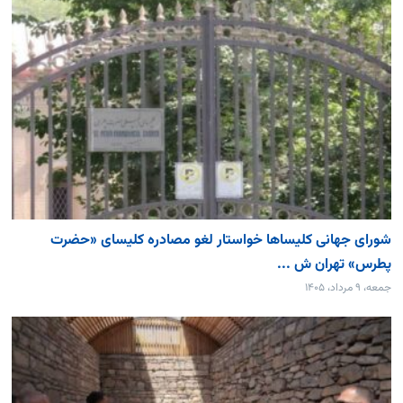
شورای جهانی کلیساها خواستار لغو مصادره کلیسای «حضرت
پطرس» تهران ش ...
جمعه، ۹ مرداد، ۱۴۰۵