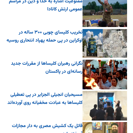
ممنوعیت اشاره به خدا و دین در مراسم
عمومی ارتش کانادا
تخریب کلیسای چوبی ۳۰۰ ساله در
اوکراین در پی حمله پهپاد انتحاری روسیه
نگرانی رهبران کلیساها از مقررات جدید
رسانه‌ای در پاکستان
مسیحیان انجیلی الجزایر در پی تعطیلی
کلیساها به عبادت مخفیانه روی آورده‌اند
قاتل یک کشیش مصری به دار مجازات