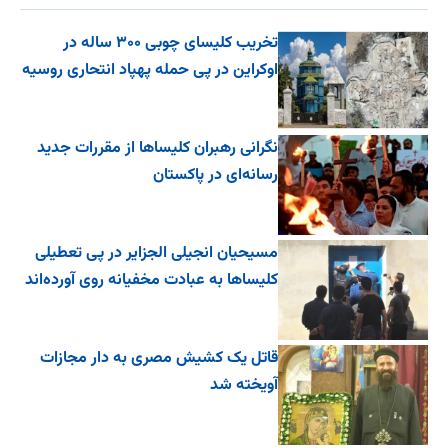
تخریب کلیسای چوبی ۳۰۰ ساله در
اوکراین در پی حمله پهپاد انتحاری روسیه
نگرانی رهبران کلیساها از مقررات جدید
رسانه‌ای در پاکستان
مسیحیان انجیلی الجزایر در پی تعطیلی
کلیساها به عبادت مخفیانه روی آورده‌اند
قاتل یک کشیش مصری به دار مجازات
آویخته شد