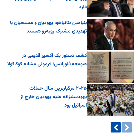
دارد
بنیامین نتانیاهو: یهودیان و مسیحیان با
تهدیدی مشترک روبه‌رو هستند
کشف دستور یک اکسیر قدیمی در
صومعه فلورانس؛ فرمولی مشابه کوکاکولا
۲۰۲۵ مرگبارترین سال حملات
یهودستیزانه علیه یهودیان خارج از
اسرائیل بود