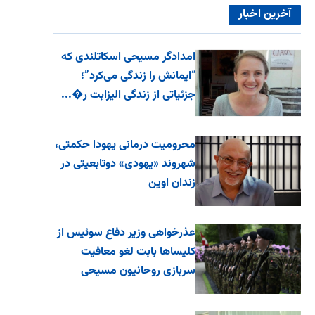
آخرین اخبار
امدادگر مسیحی اسکاتلندی که
“ایمانش را زندگی می‌کرد”؛
جزئیاتی از زندگی الیزابت ر�...
محرومیت درمانی یهودا حکمتی،
شهروند «یهودی» دوتابعیتی در
زندان اوین
عذرخواهی وزیر دفاع سوئیس از
کلیساها بابت لغو معافیت
سربازی روحانیون مسیحی