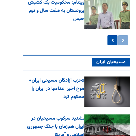
ویتنام: محکومیت یک کشیش
پروتستان به هفت سال و نیم
حبس
مسیحیان ایران
«حزب آزادگان مسیحی ایران»
موج اخیر اعدامها در ایران را
محکوم کرد
تشدید سرکوب مسیحیان در
ایران هم‌زمان با جنگ جمهوری
اسلامی و آمریکا